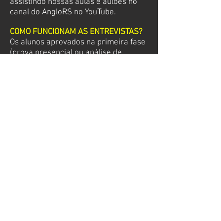
assistindo nossas aulas e aulões no
canal do AngloRS no YouTube.
COMO FUNCIONAM AS ENTREVISTAS?
Os alunos aprovados na primeira fase
(prova presencial ou análise de
boletins) são chamados para uma
entrevista com a coordenação do
curso. As entrevistas servem para
conhecer os alunos e identificar seus
objetivos.
COMO FUNCIONA A SELEÇÃO PARA AS
VAGAS DE MONITORIA?
Os monitores de turma são alunos que
auxiliam os professores durante a
aula e ajudam a passar informações
das atividades do curso para os
colegas. Eles são escolhidos através
do concurso de bolsas. Os
selecionados devem demonstrar
interesse durante a entrevista com a