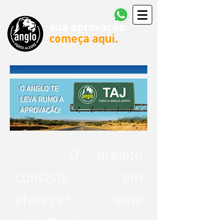
O ANGLO TE
LEVA RUMO A
APROVAÇÃO!
O projeto
consiste em
oferecer uma