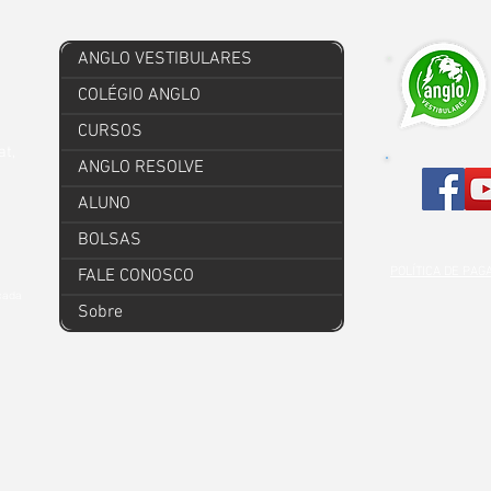
ANGLO VESTIBULARES
COLÉGIO ANGLO
CURSOS
at,
ANGLO RESOLVE
ALUNO
BOLSAS
POLÍTICA DE PA
FALE CONOSCO
 cada
Sobre