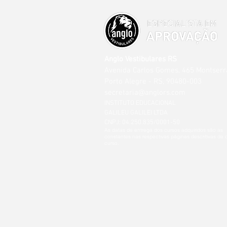
Anglo Vestibulares RS
Avenida Carlos Gomes, 465 Montserr
Porto Alegre - RS, 90480-003
secretaria@anglors.com
INSTITUTO EDUCACIONAL
GALILEU GALILEI LTDA
CNPJ: 04.250.835/0001-50
As datas de entrega dos cursos adquiridos são as
constantes nas respectivas páginas descritivas de
curso.