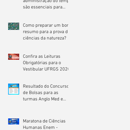
administração do tempo
são essenciais para
garantir boa nota na
redação do En
Como preparar um bom
resumo para a prova de
ciências da natureza?
Confira as Leituras
Obrigatórias para o
Vestibular UFRGS 2020
Resultado do Concurso
de Bolsas para as
turmas Anglo Med e
Extensivo 2019
Maratona de Ciências
Humanas Enem -