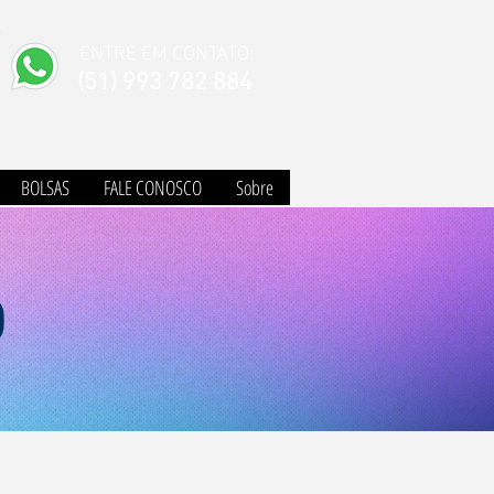
ENTRE EM CONTATO:
(51) 993 782 884
BOLSAS
FALE CONOSCO
Sobre
O