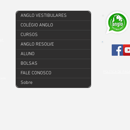
ANGLO VESTIBULARES
COLÉGIO ANGLO
CURSOS
at,
ANGLO RESOLVE
ALUNO
BOLSAS
POLÍTICA DE PA
FALE CONOSCO
 cada
Sobre