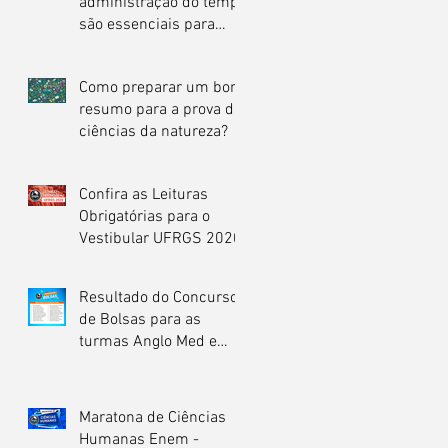
administração do tempo
são essenciais para
garantir boa nota na
redação do En
Como preparar um bom
resumo para a prova de
ciências da natureza?
Confira as Leituras
Obrigatórias para o
Vestibular UFRGS 2020
Resultado do Concurso
de Bolsas para as
turmas Anglo Med e
Extensivo 2019
Maratona de Ciências
Humanas Enem -