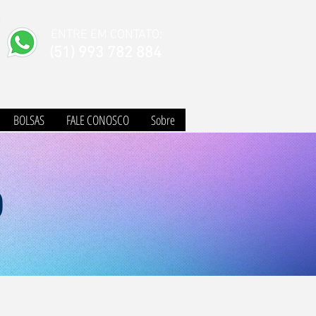
ENTRE EM CONTATO:
(51) 993 782 884
BOLSAS
FALE CONOSCO
Sobre
O