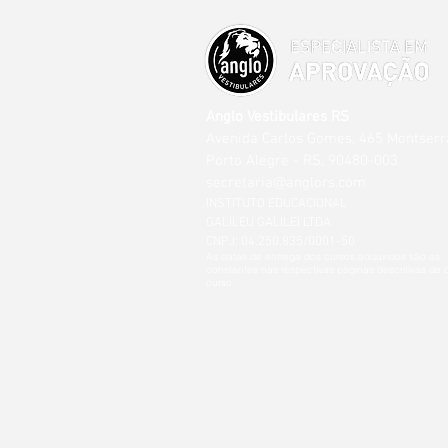
Anglo Vestibulares RS
Avenida Carlos Gomes, 465 Montserr
Porto Alegre - RS, 90480-003
secretaria@anglors.com
INSTITUTO EDUCACIONAL
GALILEU GALILEI LTDA
CNPJ: 04.250.835/0001-50
As datas de entrega dos cursos adquiridos são as
constantes nas respectivas páginas descritivas de
curso.